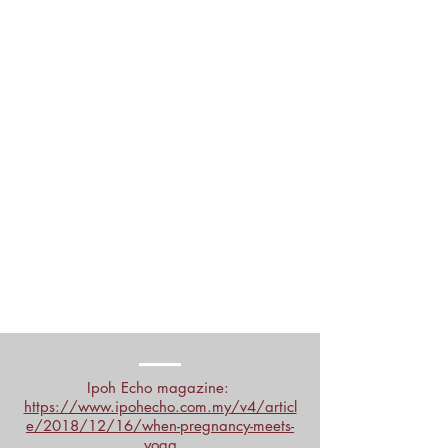
Ipoh Echo magazine:
https://www.ipohecho.com.my/v4/articl
e/2018/12/16/when-pregnancy-meets-
yoga