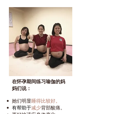
在怀孕期间练习瑜伽的妈
妈们说：
她们明显
睡得比较好。
有帮助于
减少
背部酸痛。